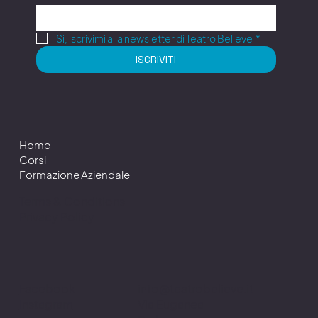
Si, iscrivimi alla newsletter di Teatro Believe
*
ISCRIVITI
Home
Corsi
Formazione Aziendale
Terms & Conditions
Privacy Policy
info@teatrobelieve.it
Facebook
Via Euganea
Instagram