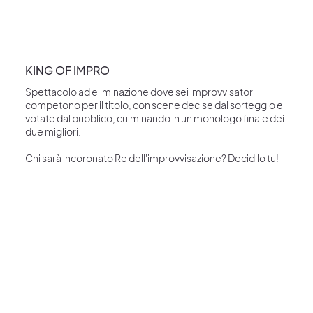
KING OF IMPRO
Spettacolo ad eliminazione dove sei improvvisatori
competono per il titolo, con scene decise dal sorteggio e
votate dal pubblico, culminando in un monologo finale dei
due migliori.
Chi sarà incoronato Re dell'improvvisazione? Decidilo tu!