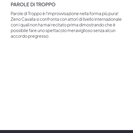
PAROLE DI TROPPO
Parole di Troppo è l'improvvisazione nella forma più pura!
Zeno Cavalla si confronta con attori di livello internazionale
con i quali non ha mai recitato prima dimostrando che è
possibile fare uno spettacolo meraviglioso senza alcun
accordo pregresso.