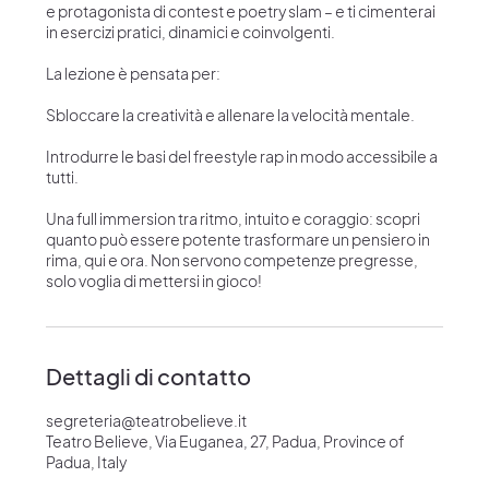
e protagonista di contest e poetry slam – e ti cimenterai
in esercizi pratici, dinamici e coinvolgenti.
La lezione è pensata per:
Sbloccare la creatività e allenare la velocità mentale.
Introdurre le basi del freestyle rap in modo accessibile a
tutti.
Una full immersion tra ritmo, intuito e coraggio: scopri
quanto può essere potente trasformare un pensiero in
rima, qui e ora. Non servono competenze pregresse,
solo voglia di mettersi in gioco!
Dettagli di contatto
segreteria@teatrobelieve.it
Teatro Believe, Via Euganea, 27, Padua, Province of
Padua, Italy