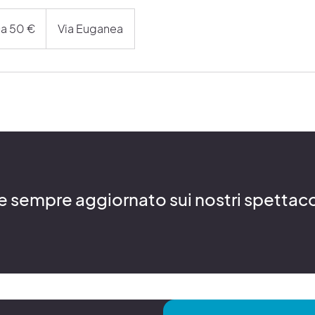
a 50 €
Via Euganea
re sempre aggiornato sui nostri spettacoli