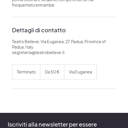
frequentato entrambe.
Dettagli di contatto
Teatro Believe, Via Euganea, 27, Padua, Province of
Padua, Italy
segreteria@teatrobelieve.it
Da
50
Terminato
T
Da 50 €
Via Euganea
euro
e
r
m
i
n
a
t
o
Iscriviti alla newsletter per essere