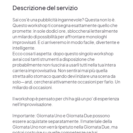
Descrizione del servizio
Sai cos'è una pubblicità ingannevole? Questa non lo è.
Questo workshop ti consegna esattamente quello che
promette: in sole dodici ore, sbloccherai letteralmente
un milardo di possibilità per affrontare monologhi
improvvisati. E ci arriveremo in modo facile, divertente e
intelligente.
Ecco cosa ti aspetta: dopo questo singolo workshop
avrai così tanti strumenti a disposizione che
probabilmente non riuscirai a usarli tutti nella tua intera
carriera improvvisativa. Non sentirai mai più quella
stretta allo stomaco quando devi iniziare una scena da
solo—anzi, cercherai attivamente occasioni per farlo. Un
miliardo di occasioni.
Il workshop è pensato per chi ha già un po' di esperienza
nell'improvvisazione.
Importante: Giornata Uno e Giornata Due possono
essere acquistate separatamente. Il materiale della
Giornata Uno non verrà ripetuto nella Giornata Due, ma
potrai costruire su quelle competenze se hai