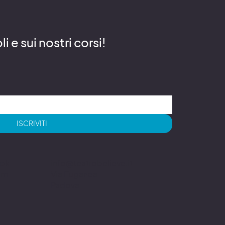
 e sui nostri corsi!
ISCRIVITI
info@teatrobelieve.it
ok
Via Euganea
am
Padova