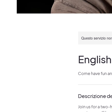
Questo servizio non 
Englis
Come have fun and
Descrizione de
Join us for a two-h