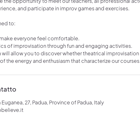
ve the opportunity to meet our teachers, all professional act
erience, and participate in improv games and exercises.
ned to:
 make everyone feel comfortable.
cs of improvisation through fun and engaging activities.
n will allow you to discover whether theatrical improvisation i
 of the energy and enthusiasm that characterize our courses
ntatto
a Euganea, 27, Padua, Province of Padua, Italy
believe.it