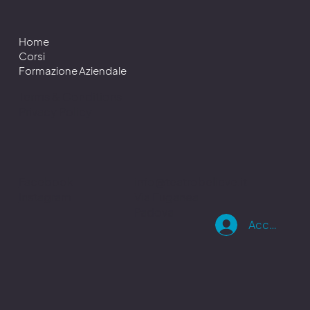
Home
Corsi
Formazione Aziendale
Terms & Conditions
Privacy Policy
info@teatrobelieve.it
Facebook
Via Euganea
Instagram
Padova
Accedi