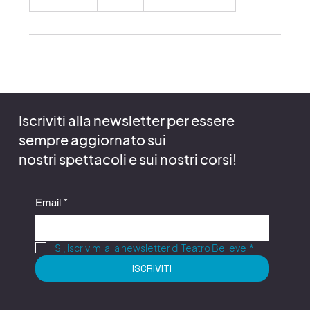
e
r
m
i
n
a
t
o
Iscriviti alla newsletter per essere
sempre aggiornato sui
nostri spettacoli e sui nostri corsi!
Email
*
Si, iscrivimi alla newsletter di Teatro Believe
*
ISCRIVITI