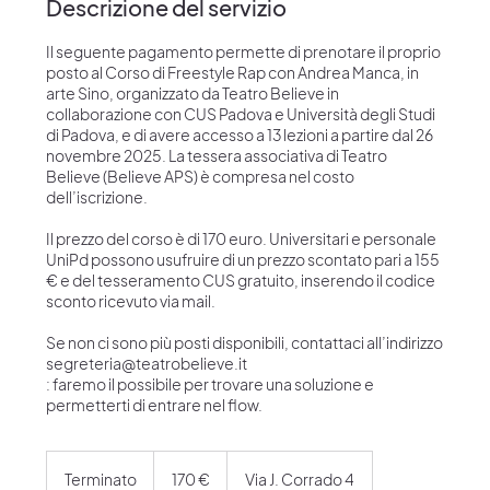
Descrizione del servizio
Il seguente pagamento permette di prenotare il proprio
posto al Corso di Freestyle Rap con Andrea Manca, in
arte Sino, organizzato da Teatro Believe in
collaborazione con CUS Padova e Università degli Studi
di Padova, e di avere accesso a 13 lezioni a partire dal 26
novembre 2025. La tessera associativa di Teatro
Believe (Believe APS) è compresa nel costo
dell’iscrizione.
Il prezzo del corso è di 170 euro. Universitari e personale
UniPd possono usufruire di un prezzo scontato pari a 155
€ e del tesseramento CUS gratuito, inserendo il codice
sconto ricevuto via mail.
Se non ci sono più posti disponibili, contattaci all’indirizzo
segreteria@teatrobelieve.it
: faremo il possibile per trovare una soluzione e
permetterti di entrare nel flow.
170
euro
Terminato
T
170 €
Via J. Corrado 4