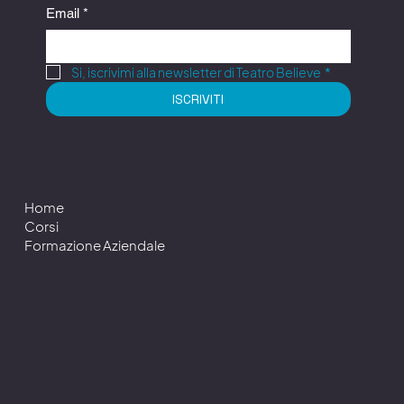
Email
*
Si, iscrivimi alla newsletter di Teatro Believe
*
ISCRIVITI
Home
Corsi
Formazione Aziendale
Terms & Conditions
Privacy Policy
info@teatrobelieve.it
Facebook