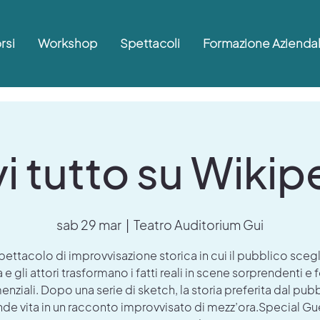
rsi
Workshop
Spettacoli
Formazione Azienda
vi tutto su Wikip
sab 29 mar
  |  
Teatro Auditorium Gui
ettacolo di improvvisazione storica in cui il pubblico sceg
 e gli attori trasformano i fatti reali in scene sorprendenti e 
nziali. Dopo una serie di sketch, la storia preferita dal pub
de vita in un racconto improvvisato di mezz’ora.Special Gu