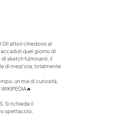
 Gli attori chiedono al 
 accaduti quel giorno di 
i sketch fulminanti, il 
ale di mezz’ora, totalmente 
empo, un mix di curiosità, 
SU WIKIPEDIA🔥
 Si richiede il 
lo spettacolo.