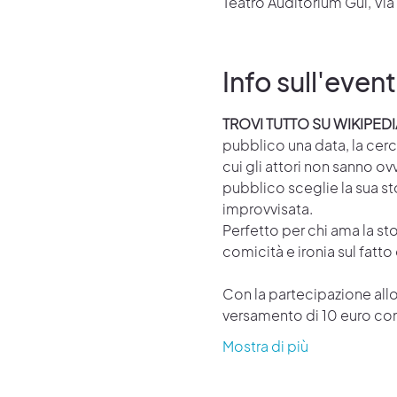
Teatro Auditorium Gui, Vi
Info sull'even
TROVI TUTTO SU WIKIPEDI
pubblico una data, la cerc
cui gli attori non sanno ov
pubblico sceglie la sua sto
improvvisata. 
Perfetto per chi ama la sto
comicità e ironia sul fatt
Con la partecipazione allo 
versamento di 10 euro con
Mostra di più