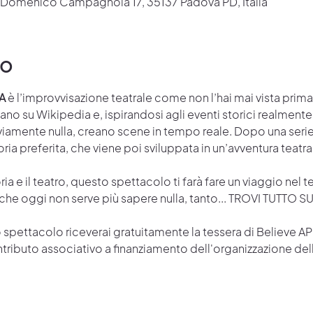
a Domenico Campagnola 17, 35137 Padova PD, Italia
to
A
 è l’improvvisazione teatrale come non l’hai mai vista prima!
ano su Wikipedia e, ispirandosi agli eventi storici realmente
viamente nulla, creano scene in tempo reale. Dopo una serie d
ria preferita, che viene poi sviluppata in un’avventura teatr
ria e il teatro, questo spettacolo ti farà fare un viaggio nel t
o che oggi non serve più sapere nulla, tanto... TROVI TUTTO 
spettacolo riceverai gratuitamente la tessera di Believe APS.
tributo associativo a finanziamento dell'organizzazione del