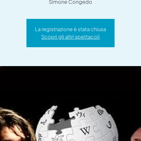
Simone Congedo
La registrazione è stata chiusa
Scopri gli altri spettacoli