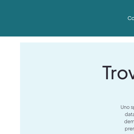
Co
Tro
Uno sp
data
deme
pren