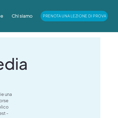
le
Chi siamo
PRENOTA UNA LEZIONE DI PROVA
edia
lie una
forse
blico
est -