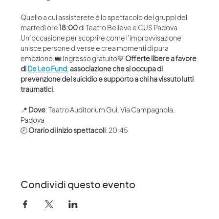
Quello a cui assisterete è lo spettacolo dei gruppi del 
martedì ore 
18:00 
di Teatro Believe e CUS Padova.  
Un’occasione per scoprire come l’improvvisazione 
unisce persone diverse e crea momenti di pura 
emozione.🎟 Ingresso gratuito💙 
Offerte libere a favore 
di 
De Leo Fund
, 
associazione che si occupa di 
prevenzione del suicidio e supporto a chi ha vissuto lutti 
traumatici.
📍 
Dove
: Teatro Auditorium Gui, Via Campagnola, 
Padova
🕗 
Orario di inizio spettacoli
: 20:45
Condividi questo evento