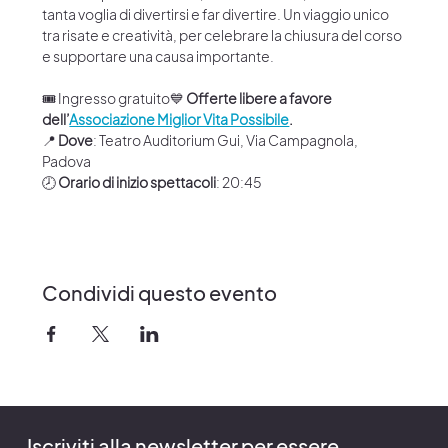
tanta voglia di divertirsi e far divertire. Un viaggio unico 
tra risate e creatività, per celebrare la chiusura del corso 
e supportare una causa importante.
🎟 Ingresso gratuito💙 
Offerte libere a favore 
dell’
Associazione Miglior Vita Possibile
.
📍 
Dove
: Teatro Auditorium Gui, Via Campagnola, 
Padova
🕗 
Orario di inizio spettacoli
: 20:45
Condividi questo evento
Iscriviti alla newsletter per essere