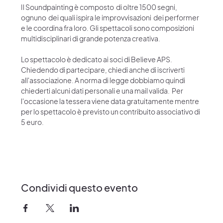
Il Soundpainting è composto  di oltre 1500 segni, 
ognuno  dei quali ispira le improvvisazioni  dei performer 
e le coordina fra loro. Gli spettacoli sono composizioni 
multidisciplinari di grande potenza creativa. 
Lo spettacolo è dedicato ai soci di Believe APS. 
Chiedendo di partecipare, chiedi anche di iscriverti 
all'associazione. A norma di legge dobbiamo quindi 
chiederti alcuni dati personali e una mail valida.  Per 
l'occasione la tessera viene data gratuitamente mentre 
per lo spettacolo è previsto un contribuito associativo di 
5 euro.
Condividi questo evento