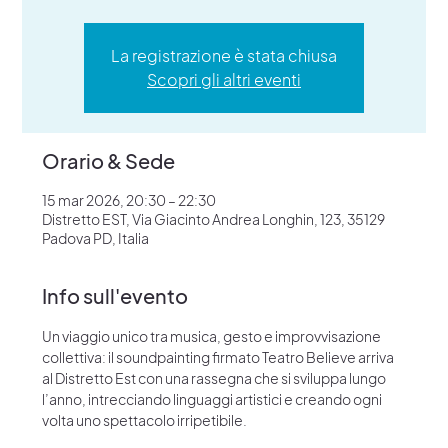
La registrazione è stata chiusa
Scopri gli altri eventi
Orario & Sede
15 mar 2026, 20:30 – 22:30
Distretto EST, Via Giacinto Andrea Longhin, 123, 35129
Padova PD, Italia
Info sull'evento
Un viaggio unico tra musica, gesto e improvvisazione 
collettiva: il soundpainting firmato Teatro Believe arriva 
al Distretto Est con una rassegna che si sviluppa lungo 
l’anno, intrecciando linguaggi artistici e creando ogni 
volta uno spettacolo irripetibile.