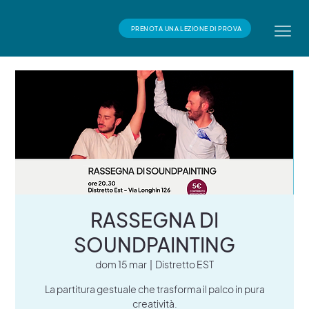
PRENOTA UNA LEZIONE DI PROVA
RASSEGNA DI
SOUNDPAINTING
dom 15 mar
  |  
Distretto EST
La partitura gestuale che trasforma il palco in pura
creatività.