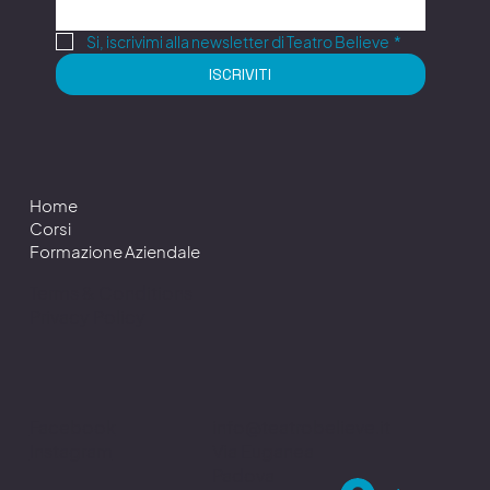
Si, iscrivimi alla newsletter di Teatro Believe
*
ISCRIVITI
Home
Corsi
Formazione Aziendale
Terms & Conditions
Privacy Policy
info@teatrobelieve.it
Facebook
Via Euganea
Instagram
Padova