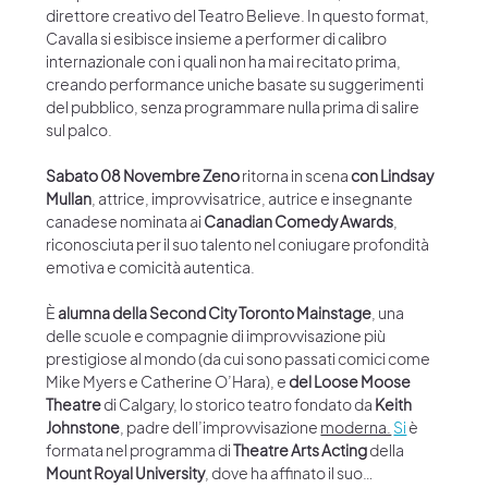
direttore creativo del Teatro Believe. In questo format, 
Cavalla si esibisce insieme a performer di calibro 
internazionale con i quali non ha mai recitato prima, 
creando performance uniche basate su suggerimenti 
del pubblico, senza programmare nulla prima di salire 
sul palco. 
Sabato 08 Novembre Zeno
 ritorna in scena 
con Lindsay 
Mullan
, attrice, improvvisatrice, autrice e insegnante 
canadese nominata ai 
Canadian Comedy Awards
, 
riconosciuta per il suo talento nel coniugare profondità 
emotiva e comicità autentica.
È 
alumna della Second City Toronto Mainstage
, una 
delle scuole e compagnie di improvvisazione più 
prestigiose al mondo (da cui sono passati comici come 
Mike Myers e Catherine O’Hara), e 
del Loose Moose 
Theatre
 di Calgary, lo storico teatro fondato da 
Keith 
Johnstone
, padre dell’improvvisazione 
moderna.
Si
 è 
formata nel programma di 
Theatre Arts Acting
 della 
Mount Royal University
, dove ha affinato il suo…