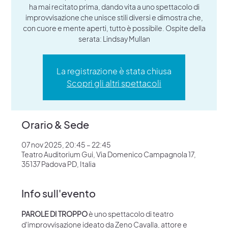
ha mai recitato prima, dando vita a uno spettacolo di
improvvisazione che unisce stili diversi e dimostra che,
con cuore e mente aperti, tutto è possibile. Ospite della
serata: Lindsay Mullan
La registrazione è stata chiusa
Scopri gli altri spettacoli
Orario & Sede
07 nov 2025, 20:45 – 22:45
Teatro Auditorium Gui, Via Domenico Campagnola 17,
35137 Padova PD, Italia
Info sull'evento
PAROLE DI TROPPO
 è uno spettacolo di teatro 
d'improvvisazione ideato da Zeno Cavalla, attore e 