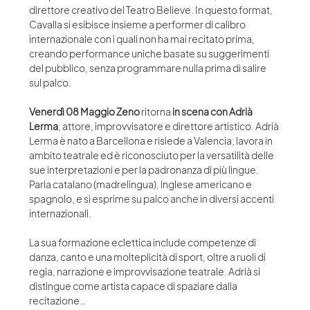
direttore creativo del Teatro Believe. In questo format, 
Cavalla si esibisce insieme a performer di calibro 
internazionale con i quali non ha mai recitato prima, 
creando performance uniche basate su suggerimenti 
del pubblico, senza programmare nulla prima di salire 
sul palco. 
Venerdì 08 Maggio Zeno
 ritorna 
in scena con Adrià 
Lerma
, attore, improvvisatore e direttore artistico. Adrià 
Lerma è nato a Barcellona e risiede a Valencia; lavora in 
ambito teatrale ed è riconosciuto per la versatilità delle 
sue interpretazioni e per la padronanza di più lingue.﻿ 
Parla catalano (madrelingua), inglese americano e 
spagnolo, e si esprime su palco anche in diversi accenti 
internazionali. 
La sua formazione eclettica include competenze di 
danza, canto e una molteplicità di sport, oltre a ruoli di 
regia, narrazione e improvvisazione teatrale.﻿ Adrià si 
distingue come artista capace di spaziare dalla 
recitazione…