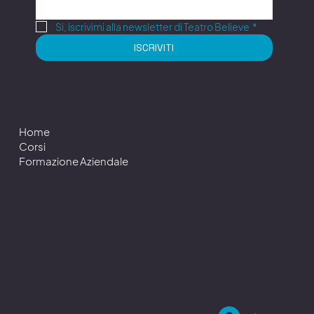
Si, iscrivimi alla newsletter di Teatro Believe
*
ISCRIVITI
Home
Corsi
Formazione Aziendale
Terms & Conditions
Privacy Policy
info@teatrobelieve.it
Facebook
Via Euganea
Instagram
Padova