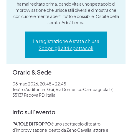
ha mai recitato prima, dando vita a uno spettacolo di
improvvisazione che unisce stili diversi e dimostra che,
con cuore e mente aperti, tutto è possibile. Ospite della
serata: Adrià Lerma
La registrazione è stata chiusa
Scopri gli altri spettacoli
Orario & Sede
08 mag 2026, 20:45 – 22:45
Teatro Auditorium Gui, Via Domenico Campagnola 17,
35137 Padova PD, Italia
Info sull'evento
PAROLE DI TROPPO
 è uno spettacolo di teatro 
d'improvvisazione ideato da Zeno Cavalla, attore e 