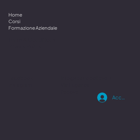
Home
Corsi
Formazione Aziendale
Terms & Conditions
Privacy Policy
info@teatrobelieve.it
Facebook
Via Euganea
Instagram
Padova
Accedi