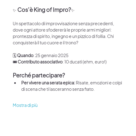
Cos’è King of Impro?
✨
✨
Un spettacolo di improvvisazione senza precedenti, 
dove ogni attore sfodererà le proprie armi migliori: 
prontezza di spirito, ingegno e un pizzico di follia. Chi 
conquisterà il tuo cuore e il trono?
🗓 
Quando
: 25 gennaio 2025
🎟 
Contributo associativo
: 10 ducati (ehm, euro!)
Perché partecipare?
Per vivere una serata epica: 
Risate, emozioni e colpi 
di scena che ti lasceranno senza fiato.
Mostra di più