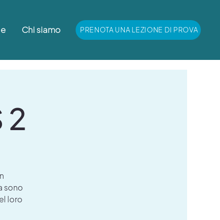
le
Chi siamo
PRENOTA UNA LEZIONE DI PROVA
 2
in
a sono
el loro