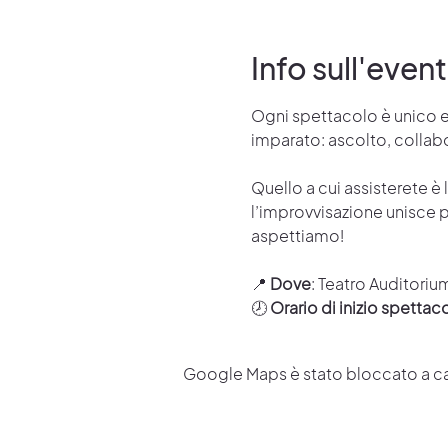
Info sull'even
Ogni spettacolo è unico e 
imparato: ascolto, collabora
Quello a cui assisterete è
l’improvvisazione unisce p
aspettiamo!
📍 
Dove
: Teatro Auditoriu
🕗 
Orario di inizio spettaco
Google Maps è stato bloccato a caus