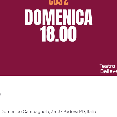
e
0
ia Domenico Campagnola, 35137 Padova PD, Italia