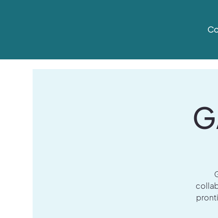
Co
G
G
colla
pronti