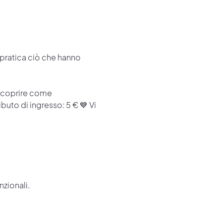
 pratica ciò che hanno 
 scoprire come 
uto di ingresso: 5 € 💙 Vi 
zionali.