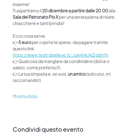
insieme! 
Ti aspettiamo il 
20 dicembre a partire dalle 20.00 
alla 
Sala del Patronato Pio X
 per una serata piena di risate, 
chiacchiere e tanti brindisi!
Ecco cosa serve:
👉 
5 euro
 per coprire le spese, da pagare tramite 
questo link: 
https://www.teatrobelieve.it/_paylink/AZrpbhYn
👉 Qualcosa da mangiare da condividere (dolce o 
salato, come preferisci!)
👉 La tua simpatia e, se vuoi, 
un amico
 (solo uno, mi 
raccomando!)
Mostra di più
Condividi questo evento