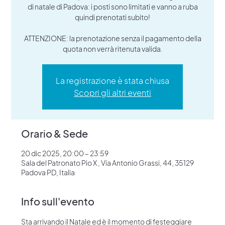
di natale di Padova: i posti sono limitati e vanno a ruba
quindi prenotati subito!
ATTENZIONE: la prenotazione senza il pagamento della
quota non verrà ritenuta valida.
La registrazione è stata chiusa
Scopri gli altri eventi
Orario & Sede
20 dic 2025, 20:00 – 23:59
Sala del Patronato Pio X , Via Antonio Grassi, 44, 35129
Padova PD, Italia
Info sull'evento
Sta arrivando il Natale ed è il momento di festeggiare 