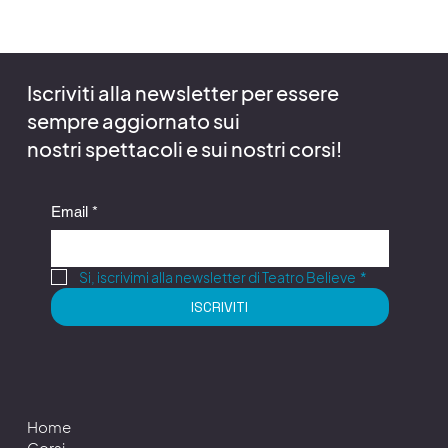
n
a
t
o
Iscriviti alla newsletter per essere
sempre aggiornato sui
nostri spettacoli e sui nostri corsi!
Email
*
Si, iscrivimi alla newsletter di Teatro Believe
*
ISCRIVITI
Home
Corsi