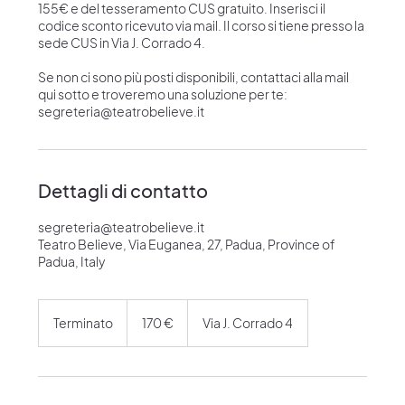
155€ e del tesseramento CUS gratuito. Inserisci il
codice sconto ricevuto via mail. Il corso si tiene presso la
sede CUS in Via J. Corrado 4.
Se non ci sono più posti disponibili, contattaci alla mail
qui sotto e troveremo una soluzione per te:
segreteria@teatrobelieve.it
Dettagli di contatto
segreteria@teatrobelieve.it
Teatro Believe, Via Euganea, 27, Padua, Province of
Padua, Italy
170
euro
Terminato
T
170 €
Via J. Corrado 4
e
r
m
i