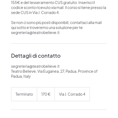
155€ e del tesseramento CUS gratuito. Inserisci il
codice sconto ricevuto via mail. Il corso si tiene presso la
sede CUS in Via J. Corrado 4.
Se non ci sono più posti disponibili, contattaci alla mail
qui sotto e troveremo una soluzione per te:
segreteria@teatrobelieve.it
Dettagli di contatto
segreteria@teatrobelieve.it
Teatro Believe, Via Euganea, 27, Padua, Province of
Padua, Italy
170
euro
Terminato
T
170 €
Via J. Corrado 4
e
r
m
i