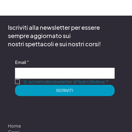
n
a
t
o
Iscriviti alla newsletter per essere
sempre aggiornato sui
nostri spettacoli e sui nostri corsi!
Email
*
Si, iscrivimi alla newsletter di Teatro Believe
*
ISCRIVITI
Home
Corsi