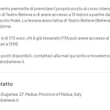
ento permette di prenotare il proprio posto al corso intens
di Teatro Believe e di avere accesso a 15 lezioni a partire d
acolo finale. La tessera associativa di Teatro Believe (Beli
izione.
o è di 170 euro, chi è già tesserato FITA può avere accesso a
ari a 155€.
 posti disponibili, contattaci alla mail qui sotto e troverem
trobelieve.it
ntatto
a Euganea, 27, Padua, Province of Padua, Italy
believe.it