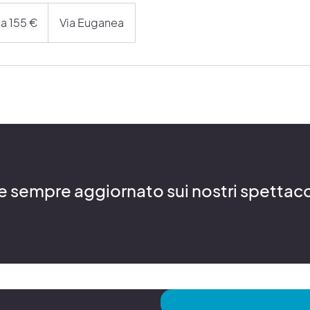
a 155 €
Via Euganea
re sempre aggiornato sui nostri spettacoli